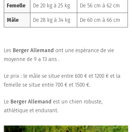
Femelle
De 20 kg à 25 kg
De 56 cm à 62 cm
Mâle
De 28 kg à 34 kg
De 60 cm à 66 cm
Les
Berger Allemand
ont une espérance de vie
moyenne de 9 a 13 ans .
Le prix : le mâle se situe entre 600 € et 1200 € et la
femelle se situe entre 700 € et 1500 €.
Le
Berger Allemand
est un chien robuste,
athlétique et endurant.