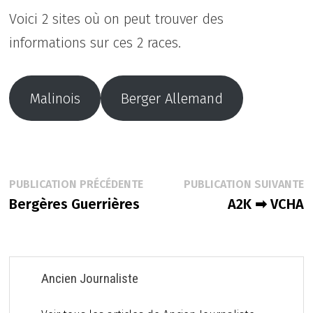
Voici 2 sites où on peut trouver des
informations sur ces 2 races.
Malinois
Berger Allemand
Navigation
Publication
P
PUBLICATION PRÉCÉDENTE
PUBLICATION SUIVANTE
précédente :
s
Bergères Guerrières
A2K ➡ VCHA
de
l’article
Ancien Journaliste