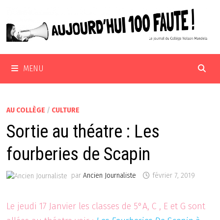
Passer
au
contenu
MENU
AU COLLÈGE
/
CULTURE
Sortie au théatre : Les
fourberies de Scapin
par
Ancien Journaliste
février 7, 2019
Le jeudi 17 Janvier les classes de 5°A, C , E et G sont