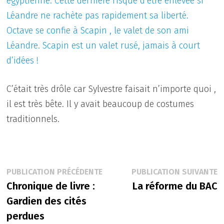
égyptienne. Cette dernière risque d’être enlevée si
Léandre ne rachète pas rapidement sa liberté.
Octave se confie à Scapin , le valet de son ami
Léandre. Scapin est un valet rusé, jamais à court
d’idées !
C’était très drôle car Sylvestre faisait n’importe quoi ,
il est très bête. Il y avait beaucoup de costumes
traditionnels.
Navigation
Publication
P
PUBLICATION PRÉCÉDENTE
PUBLICATION SUIVANTE
précédente :
s
Chronique de livre :
La réforme du BAC
de
Gardien des cités
l’article
perdues