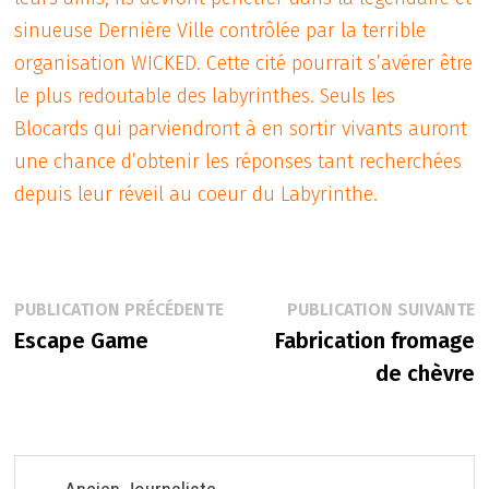
sinueuse Dernière Ville contrôlée par la terrible
organisation WICKED. Cette cité pourrait s’avérer être
le plus redoutable des labyrinthes. Seuls les
Blocards qui parviendront à en sortir vivants auront
une chance d’obtenir les réponses tant recherchées
depuis leur réveil au coeur du Labyrinthe.
Navigation
Publication
P
PUBLICATION PRÉCÉDENTE
PUBLICATION SUIVANTE
précédente :
s
Escape Game
Fabrication fromage
de
de chèvre
l’article