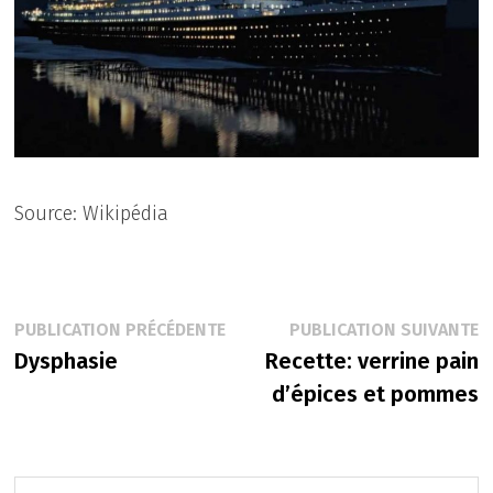
Source: Wikipédia
Navigation
Publication
P
PUBLICATION PRÉCÉDENTE
PUBLICATION SUIVANTE
précédente :
s
Dysphasie
Recette: verrine pain
de
d’épices et pommes
l’article