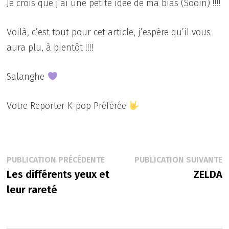
Je crois que j’ai une petite idée de ma bias (Sooin) !!!!
Voilà, c’est tout pour cet article, j’espère qu’il vous
aura plu, à bientôt !!!!
Salanghe
Votre Reporter K-pop Préférée
Navigation
Publication
P
PUBLICATION PRÉCÉDENTE
PUBLICATION SUIVANTE
précédente :
s
Les différents yeux et
ZELDA
de
leur rareté
l’article