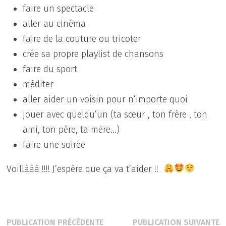
faire un spectacle
aller au cinéma
faire de la couture ou tricoter
crée sa propre playlist de chansons
faire du sport
méditer
aller aider un voisin pour n’importe quoi
jouer avec quelqu’un (ta sœur , ton frère , ton
ami, ton père, ta mère…)
faire une soirée
Voillààà !!!! J’espère que ça va t’aider !!
Navigation
Publication
P
PUBLICATION PRÉCÉDENTE
PUBLICATION SUIVANTE