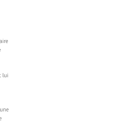
aire
e
 lui
 une
e