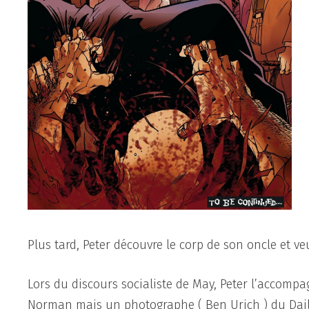
Plus tard, Peter découvre le corp de son oncle et ve
Lors du discours socialiste de May, Peter l’accomp
Norman mais un photographe ( Ben Urich ) du Dail