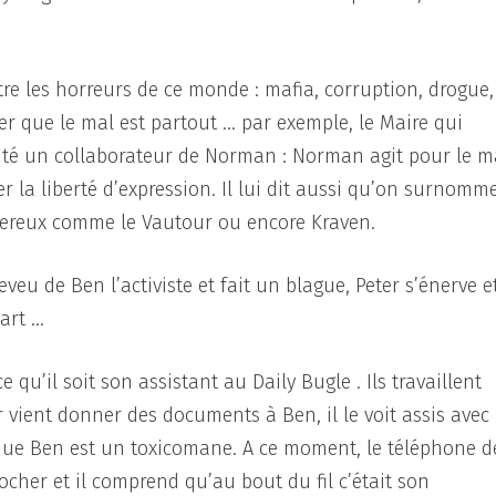
re les horreurs de ce monde : mafia, corruption, drogue,
ter que le mal est partout … par exemple, le Maire qui
éalité un collaborateur de Norman : Norman agit pour le m
er la liberté d’expression. Il lui dit aussi qu’on surnomm
gereux comme le Vautour ou encore Kraven.
eu de Ben l’activiste et fait un blague, Peter s’énerve et
part …
qu’il soit son assistant au Daily Bugle . Ils travaillent
 vient donner des documents à Ben, il le voit assis avec
 que Ben est un toxicomane. A ce moment, le téléphone d
her et il comprend qu’au bout du fil c’était son