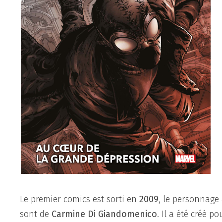
Le premier comics est sorti en
2009
, le personnage
sont de
Carmine Di Giandomenico
. Il a été créé 