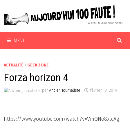
Passer
au
contenu
MENU
ACTUALITÉ
/
GEEK ZONE
Forza horizon 4
par
Ancien Journaliste
février 13, 2019
https://www.youtube.com/watch?v=VmQNo8xtcAg