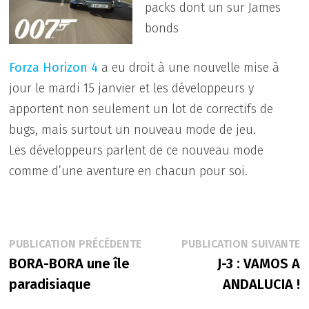
packs dont un sur James
bonds
Forza Horizon 4
a eu droit à une nouvelle mise à
jour le mardi 15 janvier et les développeurs y
apportent non seulement un lot de correctifs de
bugs, mais surtout un nouveau mode de jeu.
Les développeurs parlent de ce nouveau mode
comme d’une aventure en chacun pour soi.
Navigation
Publication
P
PUBLICATION PRÉCÉDENTE
PUBLICATION SUIVANTE
précédente :
s
BORA-BORA une île
J-3 : VAMOS A
de
paradisiaque
ANDALUCIA !
l’article