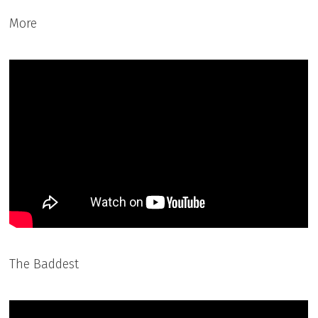
More
The Baddest