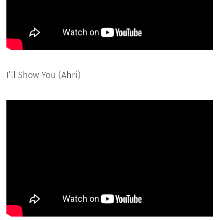
I’ll Show You (Ahri)