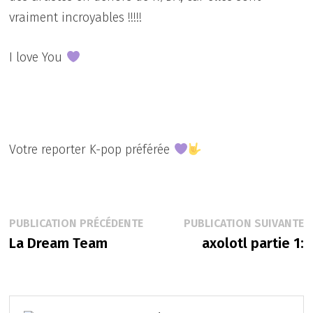
vraiment incroyables !!!!!
I love You
Votre reporter K-pop préférée
Navigation
Publication
P
PUBLICATION PRÉCÉDENTE
PUBLICATION SUIVANTE
précédente :
s
La Dream Team
axolotl partie 1:
de
l’article