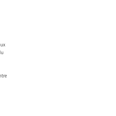
eux
du
tre