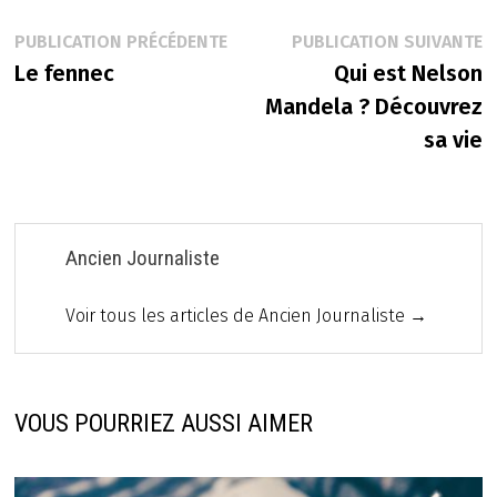
Navigation
Publication
P
PUBLICATION PRÉCÉDENTE
PUBLICATION SUIVANTE
précédente :
s
Le fennec
Qui est Nelson
de
Mandela ? Découvrez
l’article
sa vie
Ancien Journaliste
Voir tous les articles de Ancien Journaliste →
VOUS POURRIEZ AUSSI AIMER