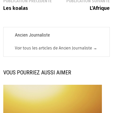
Navigation
Publication
P
PUBLICATION PRÉCÉDENTE
PUBLICATION SUIVANTE
précédente :
s
Les koalas
L’Afrique
de
l’article
Ancien Journaliste
Voir tous les articles de Ancien Journaliste →
VOUS POURRIEZ AUSSI AIMER