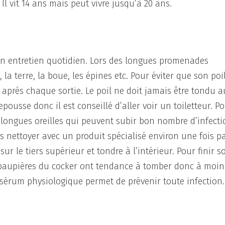
Il vit 14 ans mais peut vivre jusqu’à 20 ans.
 un entretien quotidien. Lors des longues promenades
 la terre, la boue, les épines etc. Pour éviter que son poi
r après chaque sortie. Le poil ne doit jamais être tondu a
epousse donc il est conseillé d’aller voir un toiletteur. P
de longues oreilles qui peuvent subir bon nombre d’infect
 les nettoyer avec un produit spécialisé environ une fois p
r le tiers supérieur et tondre à l’intérieur. Pour finir s
s paupières du cocker ont tendance à tomber donc à moin
 sérum physiologique permet de prévenir toute infection.