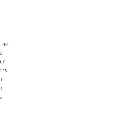
l ne
u
our
ions
ar
on
s