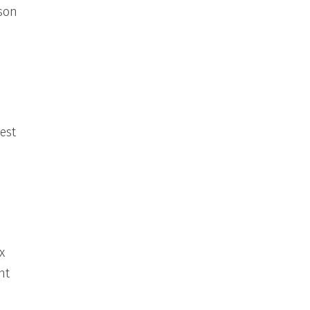
 son
s
’est
x
nt
t