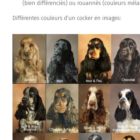
(bien différenciés) ou rouannés (couleurs méla
Différentes couleurs d’un cocker en images: