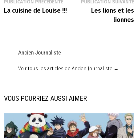
Navigation
Publication
P
PUBLICATION PRÉCÉDENTE
PUBLICATION SUIVANTE
précédente :
s
La cuisine de Louise !!!
Les lions et les
de
lionnes
l’article
Ancien Journaliste
Voir tous les articles de Ancien Journaliste →
VOUS POURRIEZ AUSSI AIMER