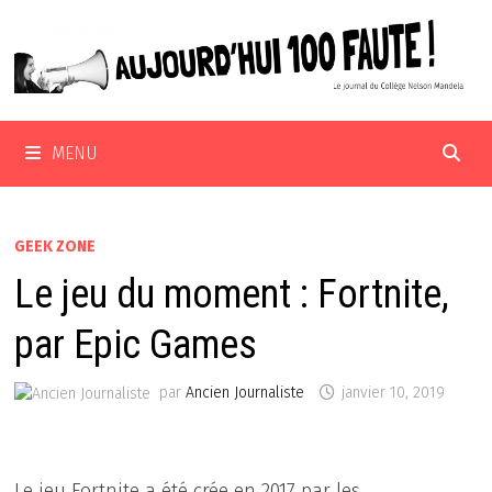
Passer
au
contenu
MENU
GEEK ZONE
Le jeu du moment : Fortnite,
par Epic Games
par
Ancien Journaliste
janvier 10, 2019
Le jeu Fortnite a été crée en 2017 par les