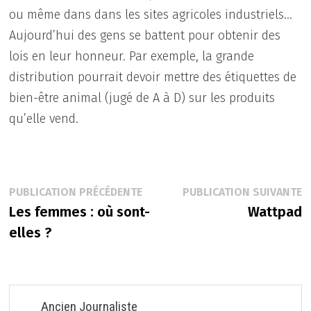
ou même dans dans les sites agricoles industriels…
Aujourd’hui des gens se battent pour obtenir des
lois en leur honneur. Par exemple, la grande
distribution pourrait devoir mettre des étiquettes de
bien-être animal (jugé de A à D) sur les produits
qu’elle vend.
Navigation
Publication
P
PUBLICATION PRÉCÉDENTE
PUBLICATION SUIVANTE
précédente :
s
Les femmes : où sont-
Wattpad
de
elles ?
l’article
Ancien Journaliste