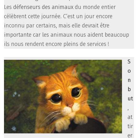
Les
défenseurs des animaux
du monde entier
célèbrent cette journée. C’est un jour encore
inconnu par certains, mais elle devrait être
importante car les animaux nous aident beaucoup
ils nous rendent encore pleins de services !
S
o
n
b
ut
,
at
tir
er