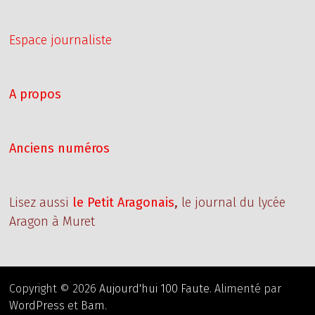
Espace journaliste
A propos
Anciens numéros
Lisez aussi
le Petit Aragonais
,
le journal du lycée
Aragon à Muret
Copyright © 2026
Aujourd'hui 100 Faute
. Alimenté par
WordPress
et
Bam
.