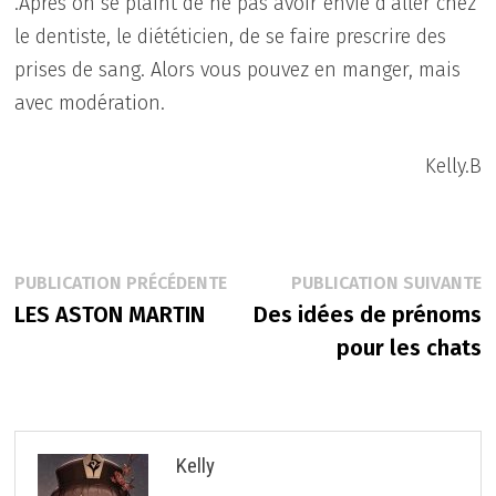
.Après on se plaint de ne pas avoir envie d’aller chez
le dentiste, le diététicien, de se faire prescrire des
prises de sang. Alors vous pouvez en manger, mais
avec modération.
Kelly.B
Navigation
Publication
P
PUBLICATION PRÉCÉDENTE
PUBLICATION SUIVANTE
précédente :
s
LES ASTON MARTIN
Des idées de prénoms
de
pour les chats
l’article
Kelly