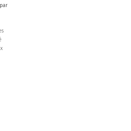
 par
es
é
ux