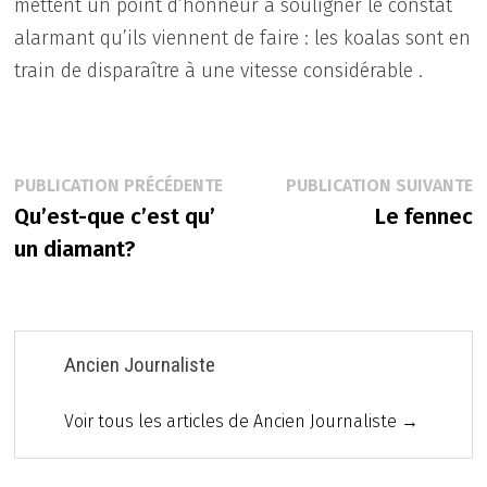
mettent un point d’honneur à souligner le constat
alarmant qu’ils viennent de faire : les koalas sont en
train de disparaître à une vitesse considérable .
Navigation
Publication
P
PUBLICATION PRÉCÉDENTE
PUBLICATION SUIVANTE
précédente :
s
Qu’est-que c’est qu’
Le fennec
de
un diamant?
l’article
Ancien Journaliste
Voir tous les articles de Ancien Journaliste →