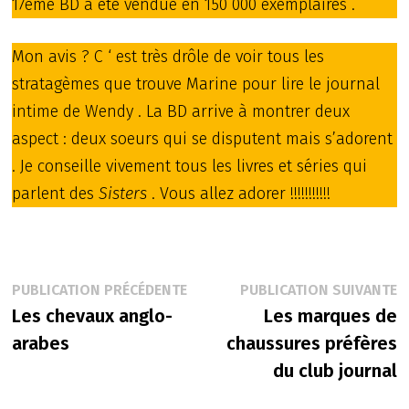
17ème BD a été vendue en 150 000 exemplaires .
Mon avis ? C ‘ est très drôle de voir tous les
stratagèmes que trouve Marine pour lire le journal
intime de Wendy . La BD arrive à montrer deux
aspect : deux soeurs qui se disputent mais s’adorent
. Je conseille vivement tous les livres et séries qui
parlent des
Sisters
. Vous allez adorer !!!!!!!!!!!
Navigation
Publication
P
PUBLICATION PRÉCÉDENTE
PUBLICATION SUIVANTE
précédente :
s
Les chevaux anglo-
Les marques de
de
arabes
chaussures préfères
l’article
du club journal