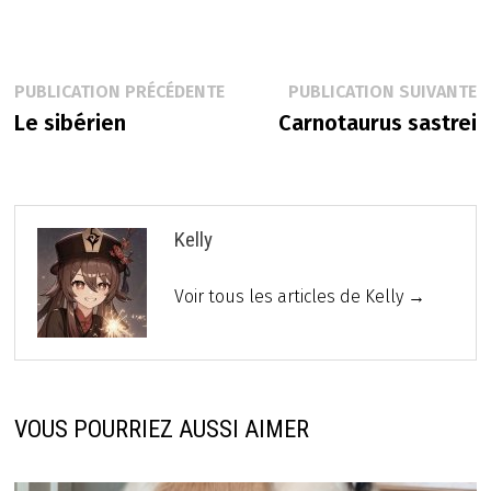
Navigation
Publication
P
PUBLICATION PRÉCÉDENTE
PUBLICATION SUIVANTE
précédente :
s
Le sibérien
Carnotaurus sastrei
de
l’article
Kelly
Voir tous les articles de Kelly →
VOUS POURRIEZ AUSSI AIMER