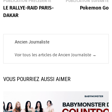
Navigation
Publication
P
PUBLICATION PRÉCÉDENTE
PUBLICATION SUIVANTE
précédente :
s
LE RALLYE-RAID PARIS-
Pokemon Go
de
DAKAR
l’article
Ancien Journaliste
Voir tous les articles de Ancien Journaliste →
VOUS POURRIEZ AUSSI AIMER