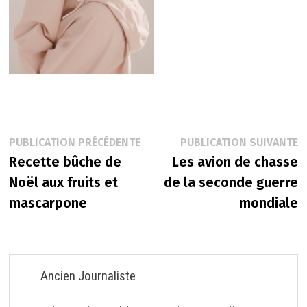
Navigation
Publication
P
PUBLICATION PRÉCÉDENTE
PUBLICATION SUIVANTE
précédente :
s
Recette bûche de
Les avion de chasse
de
Noël aux fruits et
de la seconde guerre
l’article
mascarpone
mondiale
Ancien Journaliste