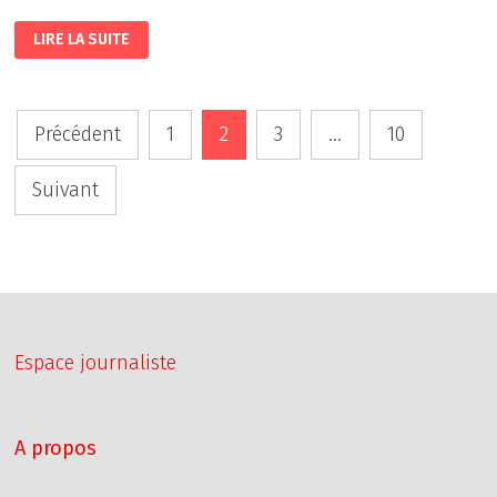
6
LIRE LA SUITE
RACES
DE
CHIENS
DE
GARDE
Pagination
Précédent
1
2
3
…
10
des
Suivant
publications
Espace journaliste
A propos