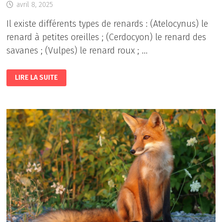
avril 8, 2025
Il existe différents types de renards : (Atelocynus) le
renard à petites oreilles ; (Cerdocyon) le renard des
savanes ; (Vulpes) le renard roux ; …
LE
LIRE LA SUITE
RENARD