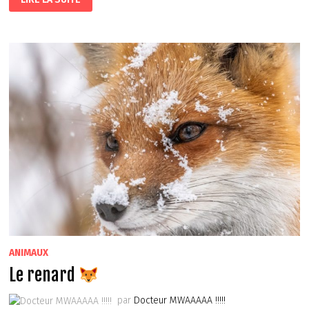
COCKER
ANGLAIS
ANIMAUX
Le renard
par
Docteur MWAAAAA !!!!!