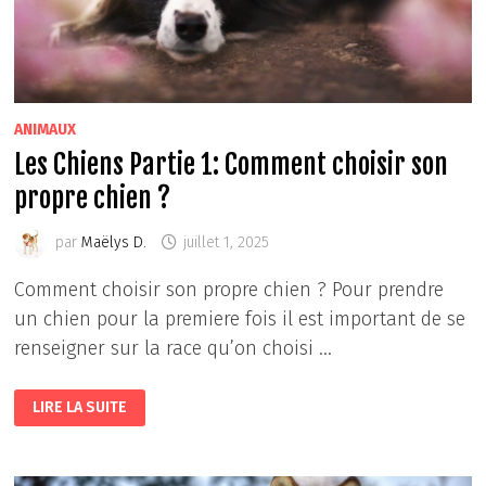
ANIMAUX
Les Chiens Partie 1: Comment choisir son
propre chien ?
par
Maëlys D.
juillet 1, 2025
Comment choisir son propre chien ? Pour prendre
un chien pour la premiere fois il est important de se
renseigner sur la race qu’on choisi …
LES
LIRE LA SUITE
CHIENS
PARTIE
1:
COMMENT
CHOISIR