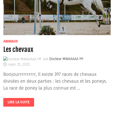
ANIMAUX
Les chevaux
par
Docteur MWAAAAA !!!!!
mars 25, 2025
Bonjourrrrrrrrrr, Il existe 397 races de chevaux
divisées en deux parties : les chevaux et les poneys.
La race de poney la plus connue est …
LES
LIRE LA SUITE
CHEVAUX