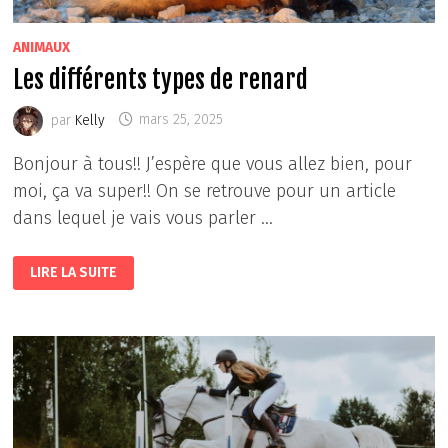
ANIMAUX
Les différents types de renard
par
Kelly
mars 25, 2025
Bonjour à tous!! J’espère que vous allez bien, pour
moi, ça va super!! On se retrouve pour un article
dans lequel je vais vous parler …
LES
LIRE LA SUITE
DIFFÉRENTS
TYPES
DE
RENARD