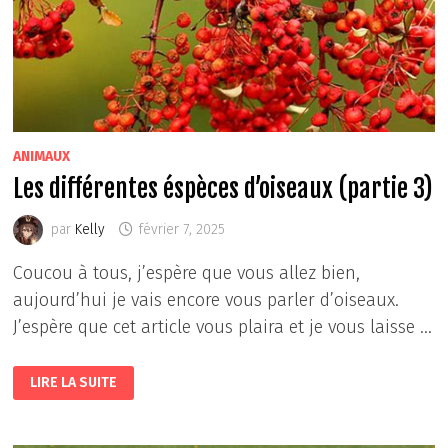
ANIMAUX
Les différentes éspèces d’oiseaux (partie 3)
par
Kelly
février 7, 2025
Coucou à tous, j’espère que vous allez bien,
aujourd’hui je vais encore vous parler d’oiseaux.
J’espère que cet article vous plaira et je vous laisse …
LES
LIRE LA SUITE
DIFFÉRENTES
ÉSPÈCES
D’OISEAUX
(PARTIE
3)