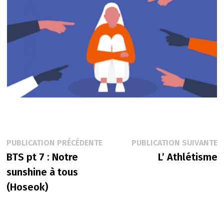
Navigation
Publication
P
PUBLICATION PRÉCÉDENTE
PUBLICATION SUIVANTE
précédente :
s
BTS pt 7 : Notre
L’ Athlétisme
de
sunshine à tous
l’article
(Hoseok)