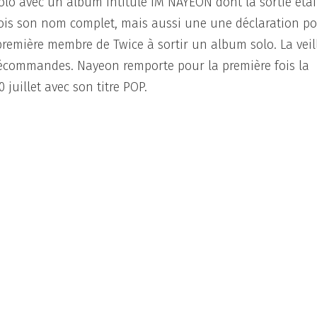
lo avec un album intitulé IM NAYEON dont la sortie étai
 fois son nom complet, mais aussi une une déclaration p
a première membre de Twice à sortir un album solo. La veil
précommandes. Nayeon remporte pour la première fois la
juillet avec son titre POP.