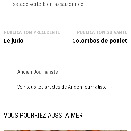
salade verte bien assaisonnée.
Navigation
Publication
P
PUBLICATION PRÉCÉDENTE
PUBLICATION SUIVANTE
précédente :
s
Le judo
Colombos de poulet
de
l’article
Ancien Journaliste
Voir tous les articles de Ancien Journaliste →
VOUS POURRIEZ AUSSI AIMER