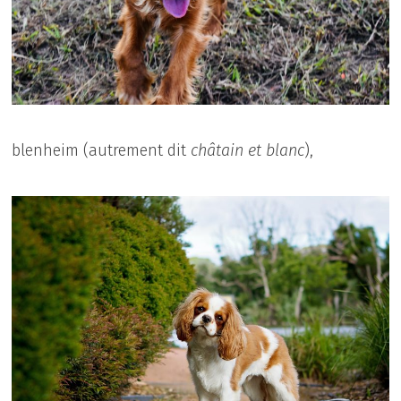
blenheim (autrement dit
châtain et blanc
),