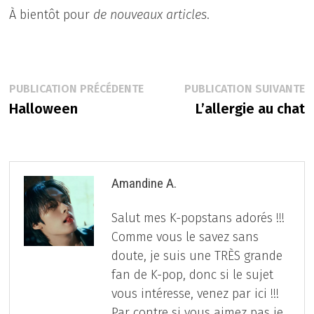
À bientôt pour
de nouveaux articles
.
Navigation
Publication
P
PUBLICATION PRÉCÉDENTE
PUBLICATION SUIVANTE
précédente :
s
Halloween
L’allergie au chat
de
l’article
Amandine A.
Salut mes K-popstans adorés !!!
Comme vous le savez sans
doute, je suis une TRÈS grande
fan de K-pop, donc si le sujet
vous intéresse, venez par ici !!!
Par contre si vous aimez pas je