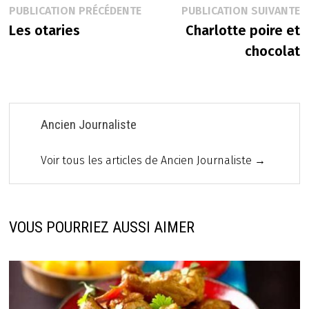
Navigation
Publication
P
PUBLICATION PRÉCÉDENTE
PUBLICATION SUIVANTE
précédente :
s
Les otaries
Charlotte poire et
de
chocolat
l’article
Ancien Journaliste
Voir tous les articles de Ancien Journaliste →
VOUS POURRIEZ AUSSI AIMER