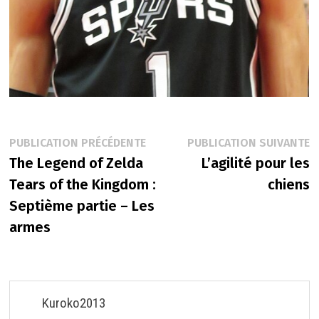
Navigation
Publication
P
PUBLICATION PRÉCÉDENTE
PUBLICATION SUIVANTE
précédente :
s
The Legend of Zelda
L’agilité pour les
de
Tears of the Kingdom :
chiens
l’article
Septième partie – Les
armes
Kuroko2013