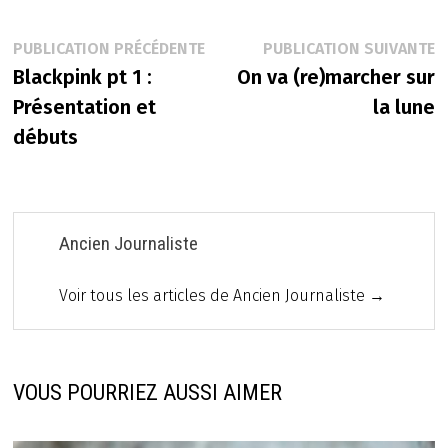
Navigation
Publication
P
PUBLICATION PRÉCÉDENTE
PUBLICATION SUIVANTE
précédente :
s
Blackpink pt 1 :
On va (re)marcher sur
de
Présentation et
la lune
l’article
débuts
Ancien Journaliste
Voir tous les articles de Ancien Journaliste →
VOUS POURRIEZ AUSSI AIMER