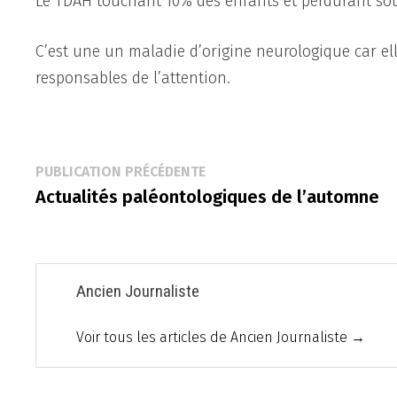
Le TDAH touchant 10% des enfants et perdurant sou
C’est une un maladie d’origine neurologique car el
responsables de l’attention.
Navigation
Publication
PUBLICATION PRÉCÉDENTE
précédente :
Actualités paléontologiques de l’automne
de
l’article
Ancien Journaliste
Voir tous les articles de Ancien Journaliste →