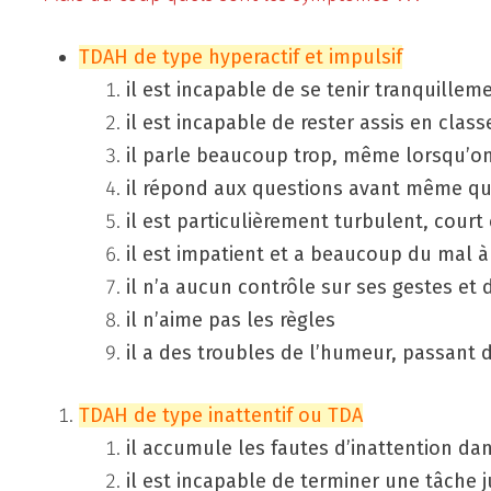
TDAH de type hyperactif et impulsif
il est incapable de se tenir tranquillem
il est incapable de rester assis en class
il parle beaucoup trop, même lorsqu’on
il répond aux questions avant même qu’
il est particulièrement turbulent, cou
il est impatient et a beaucoup du mal à 
il n’a aucun contrôle sur ses gestes et 
il n’aime pas les règles
il a des troubles de l’humeur, passant d
TDAH de type inattentif ou TDA
il accumule les fautes d’inattention da
il est incapable de terminer une tâche j