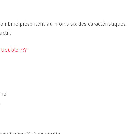
combiné présentent au moins six des caractéristiques
ctif.
 trouble ???
nne
.