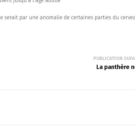
vent jusqu’à l’âge adulte
le serait par une anomalie de certaines parties du cerve
PUBLICATION SUIV
La panthère n