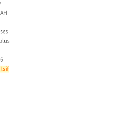
s
DAH
ises
plus
 6
lsif