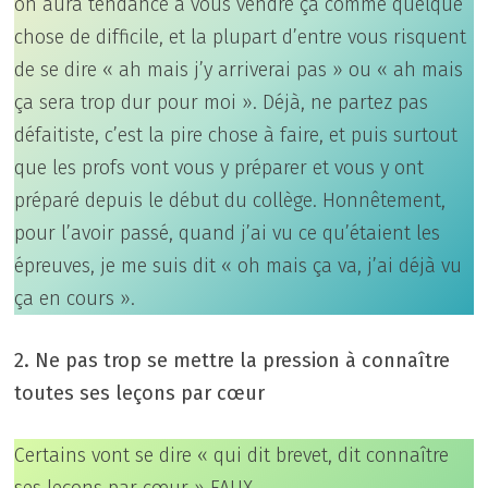
on aura tendance à vous vendre ça comme quelque
chose de difficile, et la plupart d’entre vous risquent
de se dire « ah mais j’y arriverai pas » ou « ah mais
ça sera trop dur pour moi ». Déjà, ne partez pas
défaitiste, c’est la pire chose à faire, et puis surtout
que les profs vont vous y préparer et vous y ont
préparé depuis le début du collège. Honnêtement,
pour l’avoir passé, quand j’ai vu ce qu’étaient les
épreuves, je me suis dit « oh mais ça va, j’ai déjà vu
ça en cours ».
2. Ne pas trop se mettre la pression à connaître
toutes ses leçons par cœur
Certains vont se dire « qui dit brevet, dit connaître