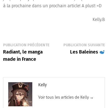
à la prochaine dans un prochain article! A plus!! =D
Kelly.B
Navigation
Publication
P
PUBLICATION PRÉCÉDENTE
PUBLICATION SUIVANTE
précédente :
s
Radiant, le manga
Les Baleines
de
made in France
l’article
Kelly
Voir tous les articles de Kelly →