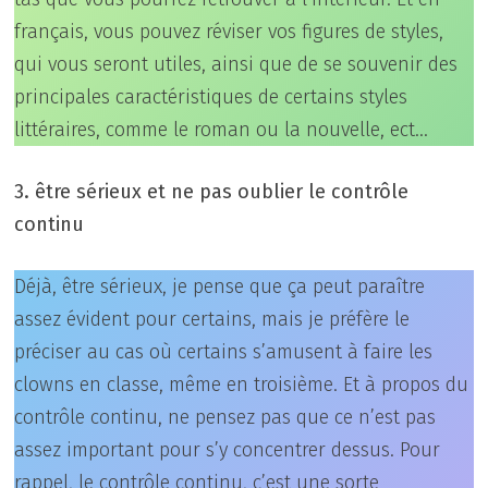
français, vous pouvez réviser vos figures de styles,
qui vous seront utiles, ainsi que de se souvenir des
principales caractéristiques de certains styles
littéraires, comme le roman ou la nouvelle, ect…
3. être sérieux et ne pas oublier le contrôle
continu
Déjà, être sérieux, je pense que ça peut paraître
assez évident pour certains, mais je préfère le
préciser au cas où certains s’amusent à faire les
clowns en classe, même en troisième. Et à propos du
contrôle continu, ne pensez pas que ce n’est pas
assez important pour s’y concentrer dessus. Pour
rappel, le contrôle continu, c’est une sorte