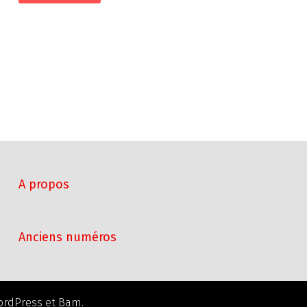
A propos
Anciens numéros
ordPress
et
Bam
.