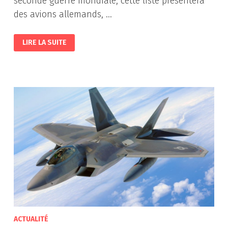
seconde guerre mondiale, cette liste présentera
des avions allemands, …
LES
LIRE LA SUITE
AVIONS
DE
CHASSE
EMBLÉMATIQUES
DE
LA
SECONDE
GUERRE
MONDIALE
ACTUALITÉ