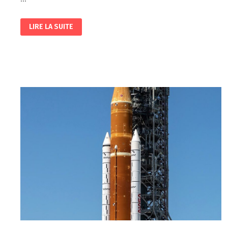
LES
LIRE LA SUITE
PREMIERS
AVIONS
A
REACTION