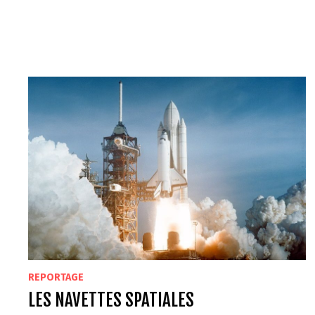
AVIONS
DE
CHASSE
À
RÉACTION
DE
FABRICATION
FRANÇAISE
REPORTAGE
LES NAVETTES SPATIALES