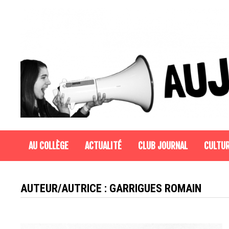
Passer
au
contenu
AU COLLÈGE
ACTUALITÉ
CLUB JOURNAL
CULTU
AUTEUR/AUTRICE :
GARRIGUES ROMAIN